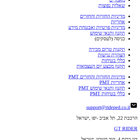
שאלות נפוצות
מדיניות החזרות והחזרים
אחריות
מדיניות פרטיות ואבטחת מידע
תקנון ותנאי שימוש
כניסה (לעסקים)
תקנות טרום מכירה
הצהרת נגישות
כללי בטיחות
תקנון מבצע יום העצמאות
מדיניות החזרות והחזרים PMT
אחריות PMT
תקנון ותנאי שימוש PMT
כללי בטיחות PMT
support@rideped.co.il
הרכבת 22, תל אביב -יפו ,ישראל
GT RIDER
בני ברית 4, הוד השרון, ישראל