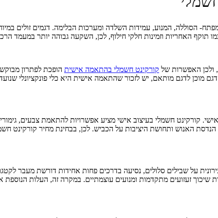
חשמלי
המפתח- הסוללה, המנוע, עמידות השלדה ומערכות הבלימה. דגמים זולים במיו
ו תוקף האחריות וזמינות חלקי חילוף, לכן, השקעה גבוהה יותר במעמד הרכ
, ולכן האפשרות של
קורקינט חשמלי בהתאמה אישית
הופכת לפתרון מבוקש 
גם מוכן לדגם מותאם, יש לזכור שהתאמה אישית היא כלי פונקציונלי שנועד 
ישי. קורקינט חשמלי בעיצוב אישי מציע אפשרויות להתאמת צבעים, גימורים וא
דסת האנוש ותחושת היציבות על הכביש. לכן, בבחינת מחיר קורקינט חשמ
ירונית על שבילים סלולים, נסיעה בדרכים פחות אחידות דורשת מעבר לקטגו
ת שיכוך זעזועים מתקדמות ומנועים עוצמתיים. במקרה זה, העלות הנוספת 