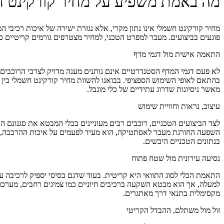
מה באמת משפיע על מחיר קורקינט 
מחיר קורקינט חשמלי אינו נתון מקרי, אלא נגזרת ישירה של איכות רכיבי 
פוגעים בביצועים. מעבר למפרט הטכני, למחיר מצטרפים גורמים קריטיים כמ
התאמה אישית מול דגמי מדף
לא פעם דגמי המדף הסטנדרטיים אינם נותנים מענה מדויק לצרכי הרוכבים
בהתאם לאופי השימוש הספציפי. בבואנו להשוות מחיר קורקינט חשמלי בין ד
מאשר ניסיונות שדרוג עתידיים של כלי מוגבל.
עיצוב, נראות וחוויית שימוש
לצד הביצועים הטכניים, רוכבים רבים מעוניינים בכלי המבטא את סגנונם הא
השפעה החורגת מעבר לאסתטיקה, הוא מעיד לפעמים על איכות ההרכבה, הנ
בנתונים הטכניים היבשים.
נסיעה עירונית מול שטח פתוח
התאמת הכלי לסוג התוואי היא קריטית. בעוד שדגם בסיסי יספיק לרכיבה ע
למעלה, אך הוא מבטא השקעה ברכיבים חיוניים כמו צמיגים רחבים, מערכו
מקסימלית בתנאי דרך מאתגרים.
זול מול משתלם, ההבדל הקריטי